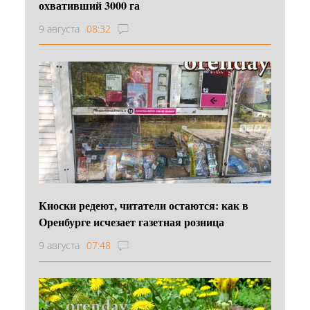
охвативший 3000 га
9 августа
08:32
Киоски редеют, читатели остаются: как в
Оренбурге исчезает газетная розница
9 августа
07:48