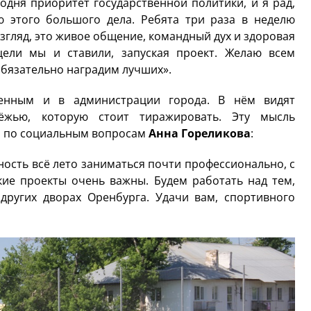
одня приоритет государственной политики, и я рад,
 этого большого дела. Ребята три раза в неделю
згляд, это живое общение, командный дух и здоровая
цели мы и ставили, запуская проект. Желаю всем
обязательно наградим лучших».
ченным и в администрации города. В нём видят
ёжью, которую стоит тиражировать. Эту мысль
а по социальным вопросам
Анна Гореликова
:
ность всё лето заниматься почти профессионально, с
ие проекты очень важны. Будем работать над тем,
других дворах Оренбурга. Удачи вам, спортивного