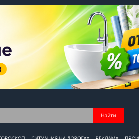
Найти
ГОРОСКОП
СИТУАЦИЯ НА ДОРОГАХ
РЕКЛАМА
ПРОИ