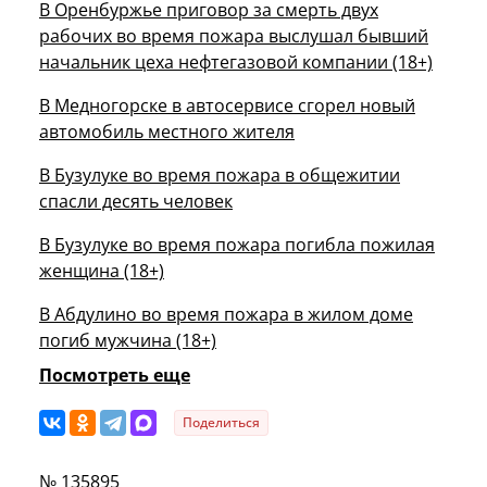
В Оренбуржье приговор за смерть двух
рабочих во время пожара выслушал бывший
начальник цеха нефтегазовой компании (18+)
В Медногорске в автосервисе сгорел новый
автомобиль местного жителя
В Бузулуке во время пожара в общежитии
спасли десять человек
В Бузулуке во время пожара погибла пожилая
женщина (18+)
В Абдулино во время пожара в жилом доме
погиб мужчина (18+)
Посмотреть еще
Поделиться
№ 135895