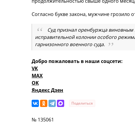
продолжительностью свыше одного месяца
Согласно букве закона, мужчине грозило о
Суд признал оренбуржца виновным и
исправительной колонии особого режима,
гарнизонного военного суда.
Добро пожаловать в наши соцсети:
VK
MAX
OK
Яндекс Дзен
Поделиться
№ 135061