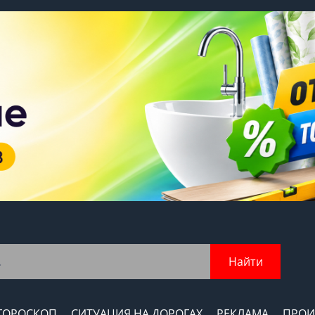
Найти
ГОРОСКОП
СИТУАЦИЯ НА ДОРОГАХ
РЕКЛАМА
ПРОИ