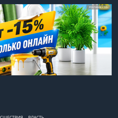
РЕКЛАМА • 18+
СШЕСТВИЯ
ВЛАСТЬ