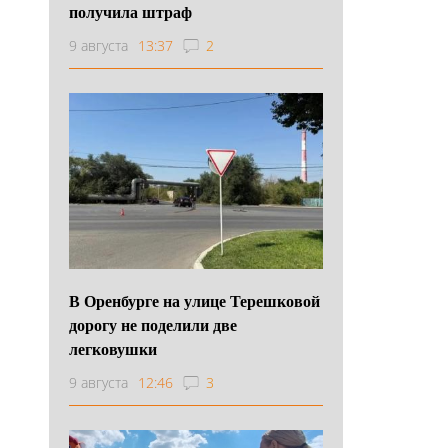
получила штраф
9 августа
13:37
2
В Оренбурге на улице Терешковой
дорогу не поделили две
легковушки
9 августа
12:46
3