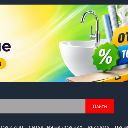
Найти
ГОРОСКОП
СИТУАЦИЯ НА ДОРОГАХ
РЕКЛАМА
ПРОИ