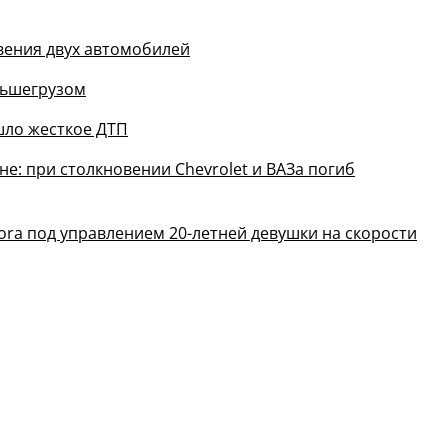
вения двух автомобилей
льшегрузом
шло жесткое ДТП
е: при столкновении Chevrolet и ВАЗа погиб
ora под управлением 20-летней девушки на скорости