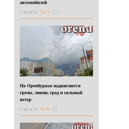
автомобилей
9 августа
16:11
1
На Оренбуржье надвигаются
грозы, ливни, град и сильный
ветер
9 августа
15:49