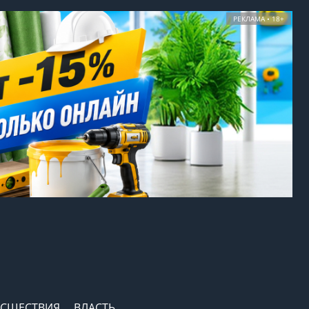
РЕКЛАМА • 18+
СШЕСТВИЯ
ВЛАСТЬ