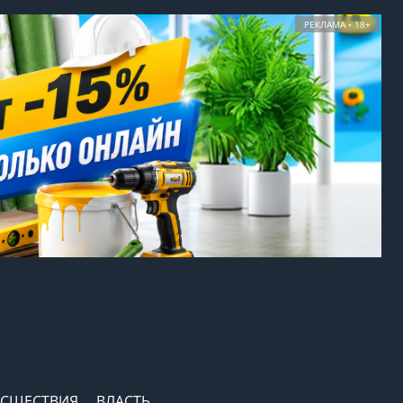
РЕКЛАМА • 18+
СШЕСТВИЯ
ВЛАСТЬ