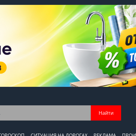
Найти
ГОРОСКОП
СИТУАЦИЯ НА ДОРОГАХ
РЕКЛАМА
ПРОИ