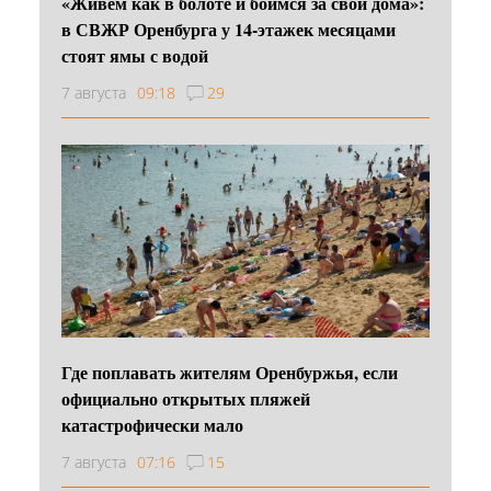
«Живём как в болоте и боимся за свои дома»:
в СВЖР Оренбурга у 14-этажек месяцами
стоят ямы с водой
7 августа
09:18
29
Где поплавать жителям Оренбуржья, если
официально открытых пляжей
катастрофически мало
7 августа
07:16
15