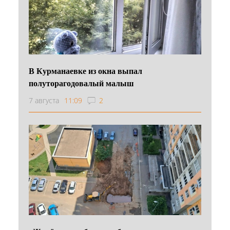
В Курманаевке из окна выпал
полуторагодовалый малыш
7 августа
11:09
2