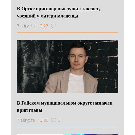
В Орске приговор выслушал таксист,
увезший у матери младенца
7 августа
13:27
В Гайском муниципальном округе назначен
врип главы
7 августа
13:06
3