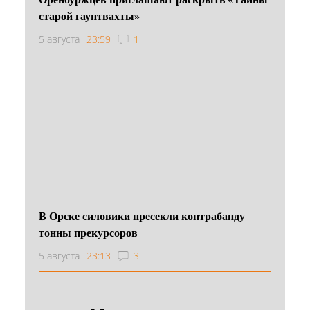
старой гауптвахты»
5 августа
23:59
1
В Орске силовики пресекли контрабанду
тонны прекурсоров
5 августа
23:13
3