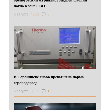
погиб в зоне СВО
6 августа
10:09
3
В Сорочинске снова превышена норма
сероводорода
6 августа
09:35
1