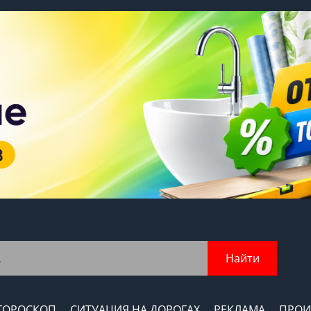
Найти
ГОРОСКОП
СИТУАЦИЯ НА ДОРОГАХ
РЕКЛАМА
ПРОИ