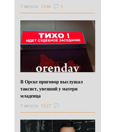
7 августа
13:46
5
В Орске приговор выслушал
таксист, увезший у матери
младенца
7 августа
13:27