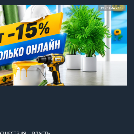
РЕКЛАМА • 18+
СШЕСТВИЯ
ВЛАСТЬ