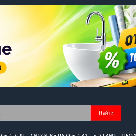
Найти
ГОРОСКОП
СИТУАЦИЯ НА ДОРОГАХ
РЕКЛАМА
ПРОИ