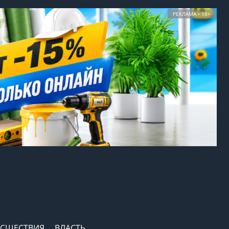
РЕКЛАМА • 18+
СШЕСТВИЯ
ВЛАСТЬ