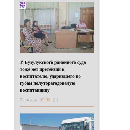
У Бузулукского районного суда
тоже нет претензий к
воспитателю, ударившего по
губам полуторагодовалую
воспитанницу
7 августа
19:06