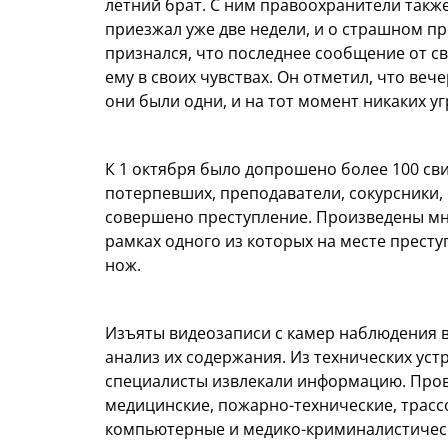
летний брат. С ним правоохранители также 
приезжал уже две недели, и о страшном п
признался, что последнее сообщение от св
ему в своих чувствах. Он отметил, что ве
они были одни, и на тот момент никаких уг
К 1 октября было допрошено более 100 сви
потерпевших, преподаватели, сокурсники, 
совершено преступление. Произведены мн
рамках одного из которых на месте прест
нож.
Изъяты видеозаписи с камер наблюдения 
анализ их содержания. Из технических уст
специалисты извлекали информацию. Прово
медицинские, пожарно-технические, трасс
компьютерные и медико-криминалистическ