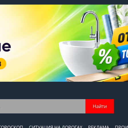
Найти
ГОРОСКОП
СИТУАЦИЯ НА ДОРОГАХ
РЕКЛАМА
ПРОИ