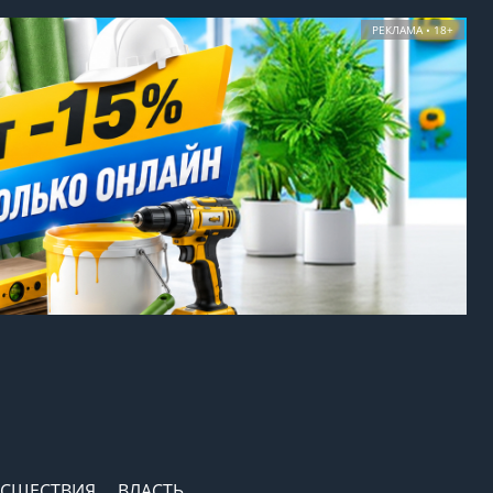
РЕКЛАМА • 18+
СШЕСТВИЯ
ВЛАСТЬ