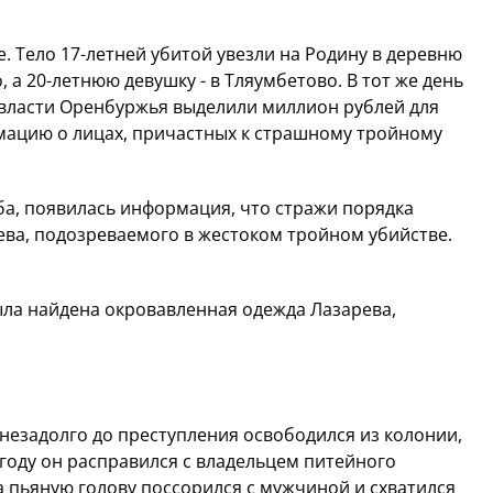
. Тело 17-летней убитой увезли на Родину в деревню
 а 20-летнюю девушку - в Тляумбетово. В тот же день
 власти Оренбуржья выделили миллион рублей для
ацию о лицах, причастных к страшному тройному
еба, появилась информация, что стражи порядка
ева, подозреваемого в жестоком тройном убийстве.
ыла найдена окровавленная одежда Лазарева,
незадолго до преступления освободился из колонии,
2 году он расправился с владельцем питейного
на пьяную голову поссорился с мужчиной и схватился