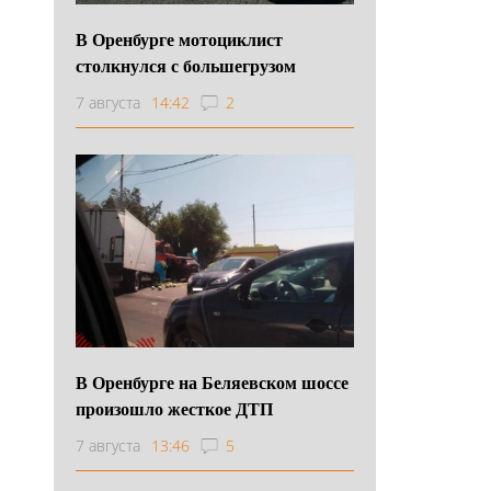
В Оренбурге мотоциклист
столкнулся с большегрузом
7 августа
14:42
2
В Оренбурге на Беляевском шоссе
произошло жесткое ДТП
7 августа
13:46
5