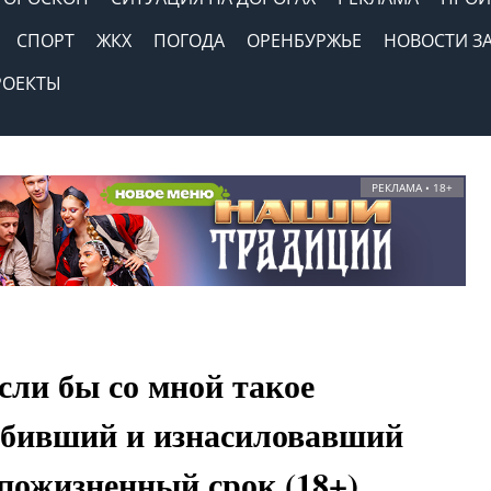
СПОРТ
ЖКХ
ПОГОДА
ОРЕНБУРЖЬЕ
НОВОСТИ З
РОЕКТЫ
РЕКЛАМА • 18+
если бы со мной такое
убивший и изнасиловавший
 пожизненный срок (18+)