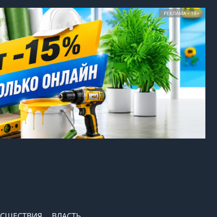
РЕКЛАМА • 18+
СШЕСТВИЯ
ВЛАСТЬ