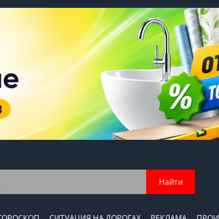
Найти
ГОРОСКОП
СИТУАЦИЯ НА ДОРОГАХ
РЕКЛАМА
ПРОИ