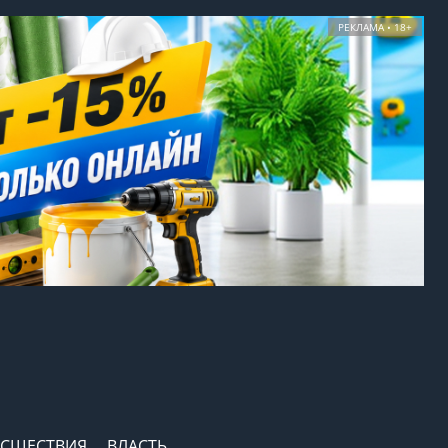
РЕКЛАМА • 18+
СШЕСТВИЯ
ВЛАСТЬ