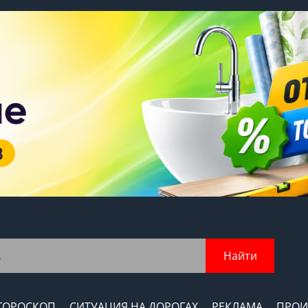
Найти
ГОРОСКОП
СИТУАЦИЯ НА ДОРОГАХ
РЕКЛАМА
ПРОИ