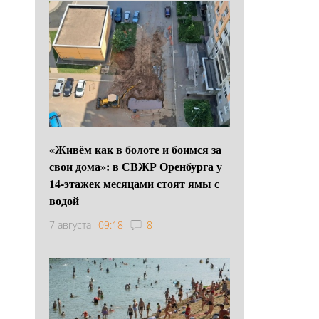
«Живём как в болоте и боимся за
свои дома»: в СВЖР Оренбурга у
14-этажек месяцами стоят ямы с
водой
7 августа
09:18
8