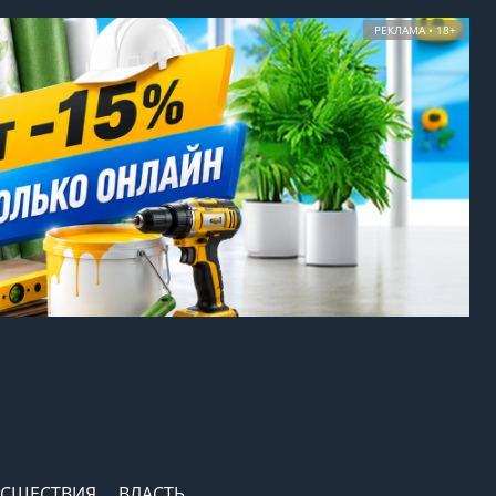
РЕКЛАМА • 18+
СШЕСТВИЯ
ВЛАСТЬ