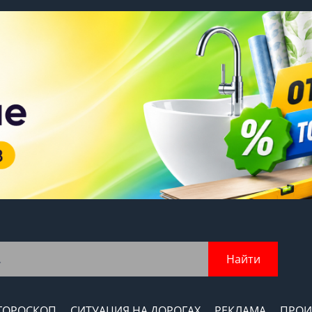
Найти
ГОРОСКОП
СИТУАЦИЯ НА ДОРОГАХ
РЕКЛАМА
ПРОИ