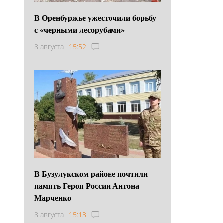
В Оренбуржье ужесточили борьбу
с «черными лесорубами»
8 августа
15:52
В Бузулукском районе почтили
память Героя России Антона
Марченко
8 августа
15:13