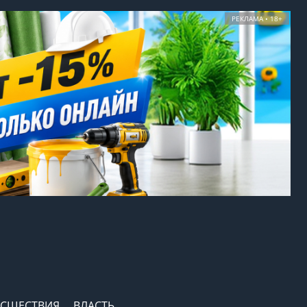
РЕКЛАМА • 18+
СШЕСТВИЯ
ВЛАСТЬ