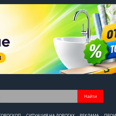
Найти
ГОРОСКОП
СИТУАЦИЯ НА ДОРОГАХ
РЕКЛАМА
ПРОИ