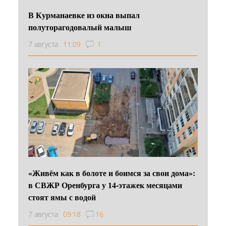
В Курманаевке из окна выпал
полуторагодовалый малыш
7 августа
11:09
1
«Живём как в болоте и боимся за свои дома»:
в СВЖР Оренбурга у 14-этажек месяцами
стоят ямы с водой
7 августа
09:18
16