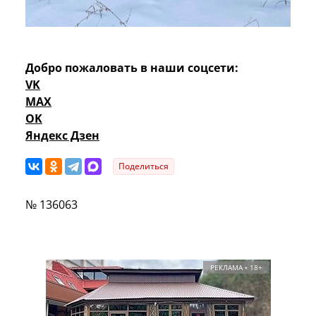
Добро пожаловать в наши соцсети:
VK
MAX
OK
Яндекс Дзен
Поделиться
№ 136063
РЕКЛАМА • 18+