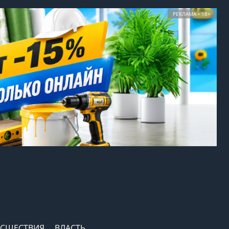
РЕКЛАМА • 18+
СШЕСТВИЯ
ВЛАСТЬ