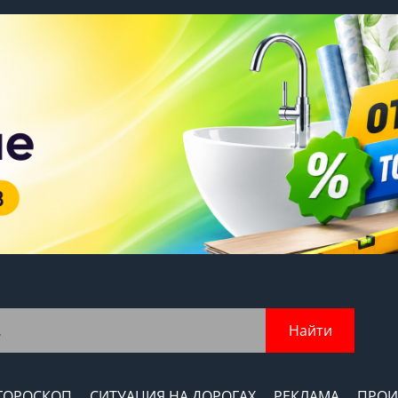
Найти
ГОРОСКОП
СИТУАЦИЯ НА ДОРОГАХ
РЕКЛАМА
ПРОИ