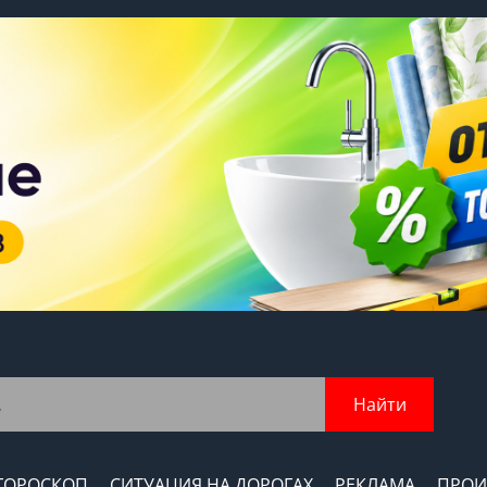
Найти
ГОРОСКОП
СИТУАЦИЯ НА ДОРОГАХ
РЕКЛАМА
ПРОИ