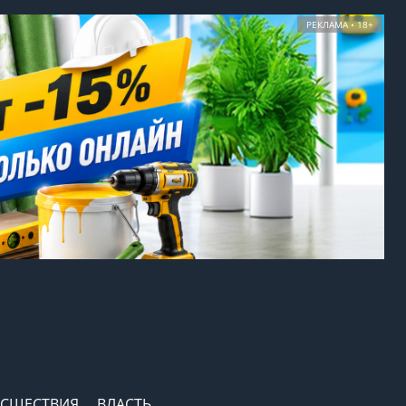
РЕКЛАМА • 18+
СШЕСТВИЯ
ВЛАСТЬ