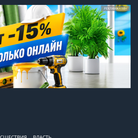
РЕКЛАМА • 18+
СШЕСТВИЯ
ВЛАСТЬ