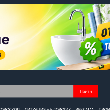
Найти
ГОРОСКОП
СИТУАЦИЯ НА ДОРОГАХ
РЕКЛАМА
ПРОИ