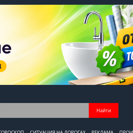
Найти
ГОРОСКОП
СИТУАЦИЯ НА ДОРОГАХ
РЕКЛАМА
ПРОИ