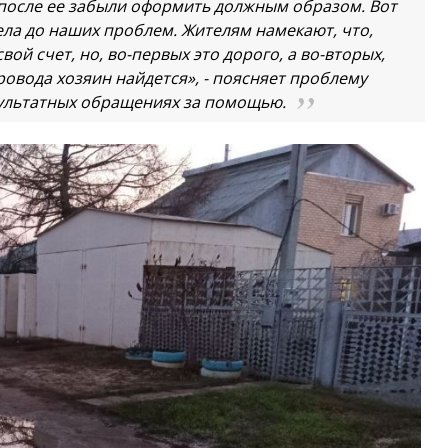
 после ее забыли оформить должным образом. Вот
дела до наших проблем. Жителям намекают, что,
вой счет, но, во-первых это дорого, а во-вторых,
провода хозяин найдется», - поясняет проблему
зультатных обращениях за помощью.