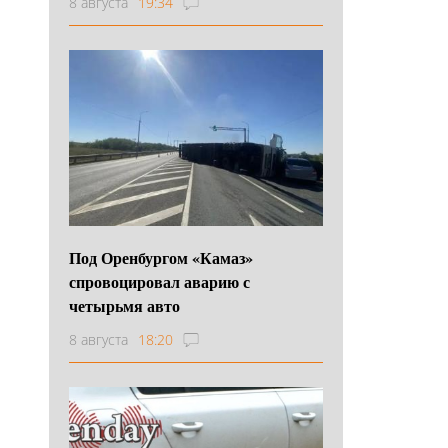
8 августа
19:34
Под Оренбургом «Камаз»
спровоцировал аварию с
четырьмя авто
8 августа
18:20