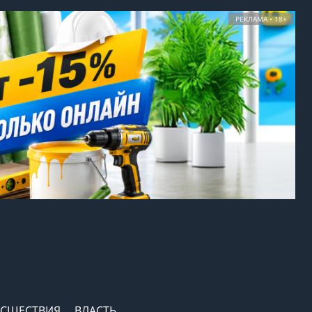
РЕКЛАМА • 18+
СШЕСТВИЯ
ВЛАСТЬ