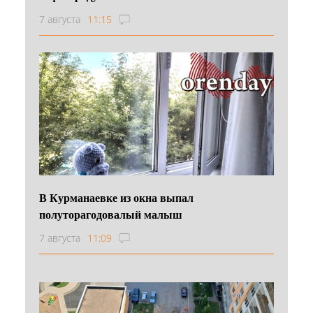
7 августа
11:15
В Курманаевке из окна выпал
полуторагодовалый малыш
7 августа
11:09