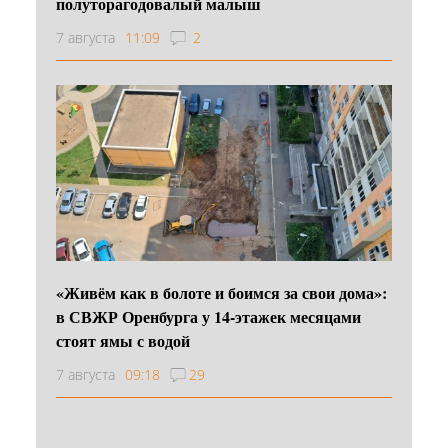
полуторагодовалый малыш
7 августа
11:09
2
«Живём как в болоте и боимся за свои дома»:
в СВЖР Оренбурга у 14-этажек месяцами
стоят ямы с водой
7 августа
09:18
29