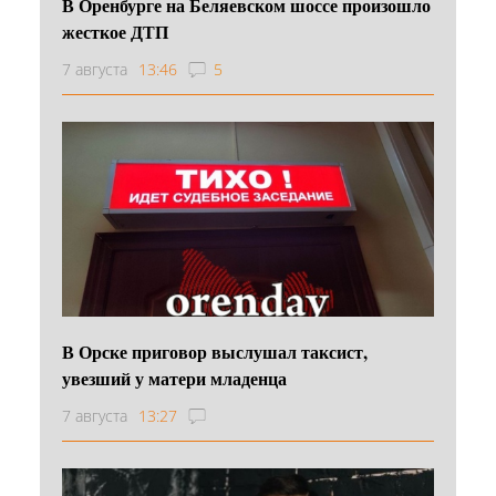
В Оренбурге на Беляевском шоссе произошло
жесткое ДТП
7 августа
13:46
5
В Орске приговор выслушал таксист,
увезший у матери младенца
7 августа
13:27