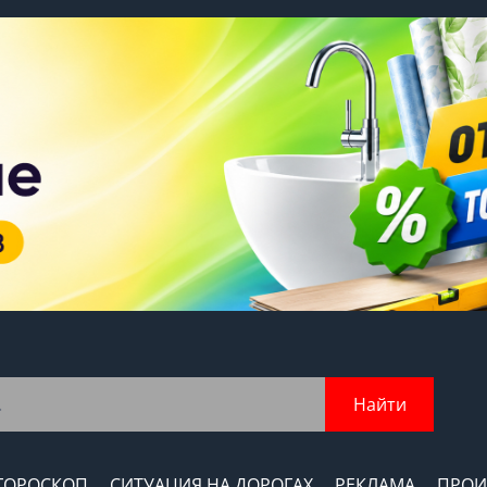
Найти
ГОРОСКОП
СИТУАЦИЯ НА ДОРОГАХ
РЕКЛАМА
ПРОИ