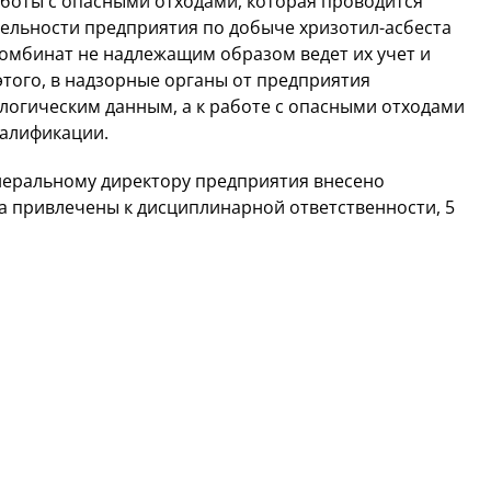
аботы с опасными отходами, которая проводится
ельности предприятия по добыче хризотил-асбеста
комбинат не надлежащим образом ведет их учет и
этого, в надзорные органы от предприятия
логическим данным, а к работе с опасными отходами
валификации.
неральному директору предприятия внесено
ца привлечены к дисциплинарной ответственности, 5