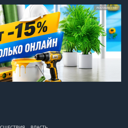
РЕКЛАМА • 18+
СШЕСТВИЯ
ВЛАСТЬ