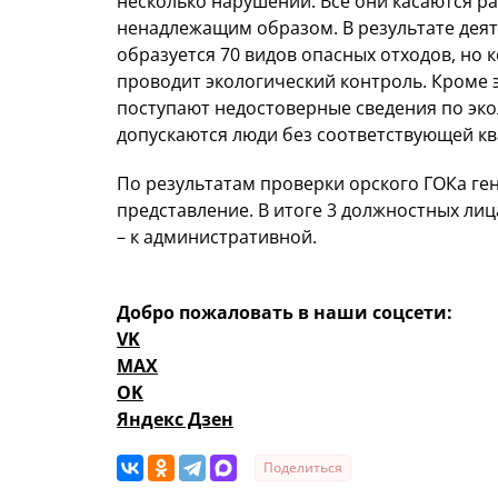
несколько нарушений. Все они касаются р
ненадлежащим образом. В результате деят
образуется 70 видов опасных отходов, но 
проводит экологический контроль. Кроме 
поступают недостоверные сведения по эко
допускаются люди без соответствующей к
По результатам проверки орского ГОКа ге
представление. В итоге 3 должностных ли
– к административной.
Добро пожаловать в наши соцсети:
VK
MAX
OK
Яндекс Дзен
Поделиться