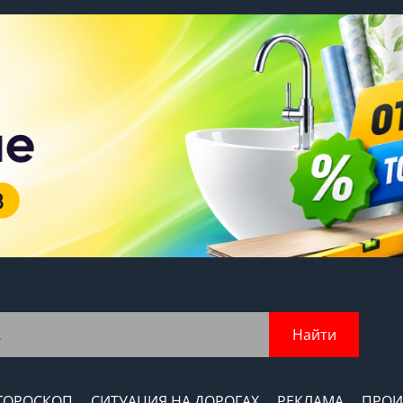
Найти
ГОРОСКОП
СИТУАЦИЯ НА ДОРОГАХ
РЕКЛАМА
ПРОИ