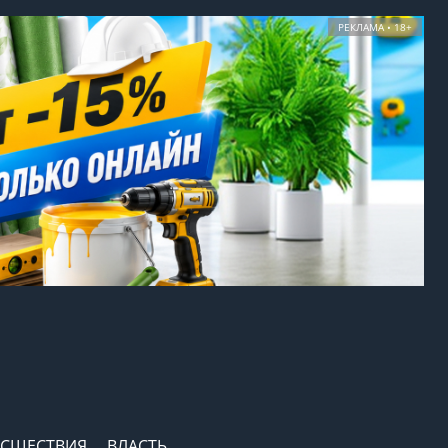
РЕКЛАМА • 18+
СШЕСТВИЯ
ВЛАСТЬ