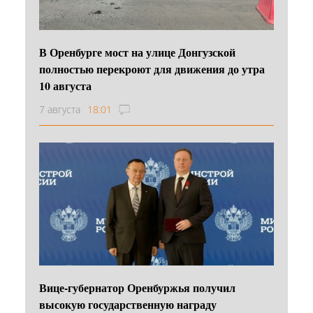
В Оренбурге мост на улице Донгузской
полностью перекроют для движения до утра
10 августа
7 августа
18:01
Вице-губернатор Оренбуржья получил
высокую государственную награду