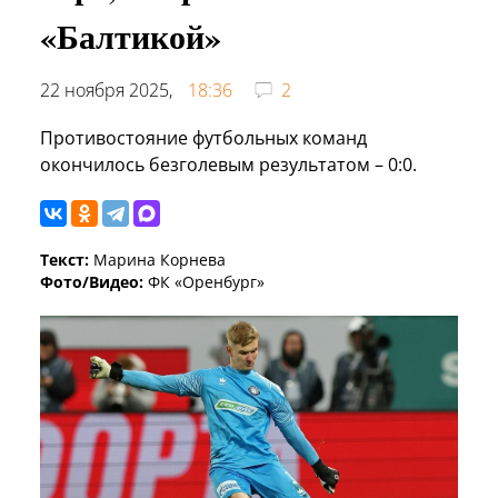
«Балтикой»
22 ноября 2025,
18:36
2
Противостояние футбольных команд
окончилось безголевым результатом – 0:0.
Текст:
Марина Корнева
Фото/Видео:
ФК «Оренбург»