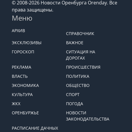
© 2008-2026 Новости Оренбурга Orenday. Все
права защищены.
Меню
АРХИВ
СПРАВОЧНИК
ЭКСКЛЮЗИВЫ
ВАЖНОЕ
ГОРОСКОП
СИТУАЦИЯ НА
ДОРОГАХ
РЕКЛАМА
ПРОИСШЕСТВИЯ
ВЛАСТЬ
ПОЛИТИКА
ЭКОНОМИКА
ОБЩЕСТВО
КУЛЬТУРА
СПОРТ
ЖКХ
ПОГОДА
ОРЕНБУРЖЬЕ
НОВОСТИ
ЗАКОНОДАТЕЛЬСТВА
РАСПИСАНИЕ ДАЧНЫХ