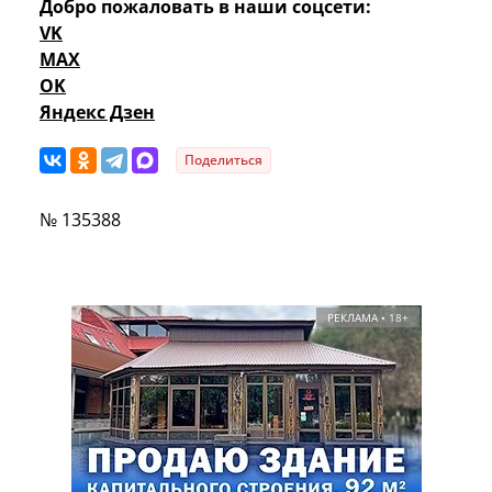
Добро пожаловать в наши соцсети:
VK
MAX
OK
Яндекс Дзен
Поделиться
№ 135388
РЕКЛАМА • 18+