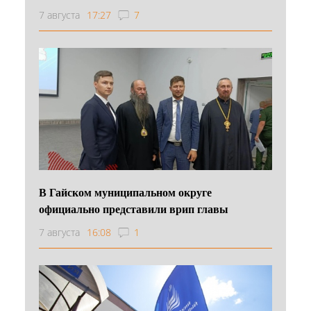
7 августа
17:27
7
В Гайском муниципальном округе
официально представили врип главы
7 августа
16:08
1