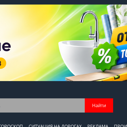
Найти
ГОРОСКОП
СИТУАЦИЯ НА ДОРОГАХ
РЕКЛАМА
ПРОИ