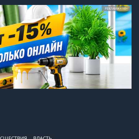
РЕКЛАМА • 18+
СШЕСТВИЯ
ВЛАСТЬ