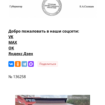
Добро пожаловать в наши соцсети:
VK
MAX
OK
Яндекс Дзен
Поделиться
№ 136258
РЕКЛАМА • 18+