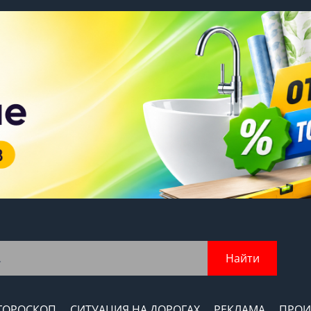
Найти
ГОРОСКОП
СИТУАЦИЯ НА ДОРОГАХ
РЕКЛАМА
ПРОИ