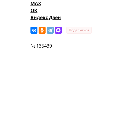
MAX
OK
Яндекс Дзен
Поделиться
№ 135439