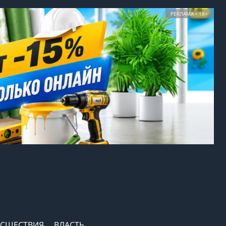
РЕКЛАМА • 18+
СШЕСТВИЯ
ВЛАСТЬ