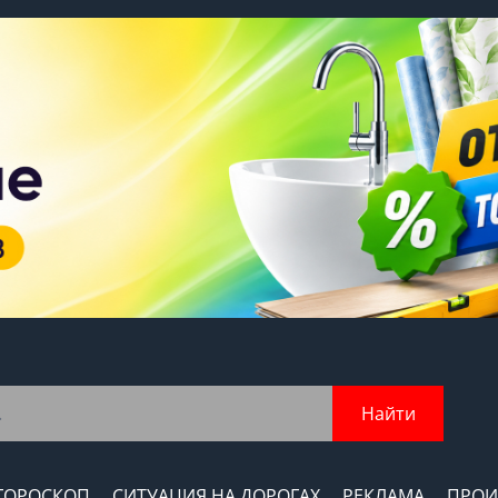
Найти
ГОРОСКОП
СИТУАЦИЯ НА ДОРОГАХ
РЕКЛАМА
ПРОИ