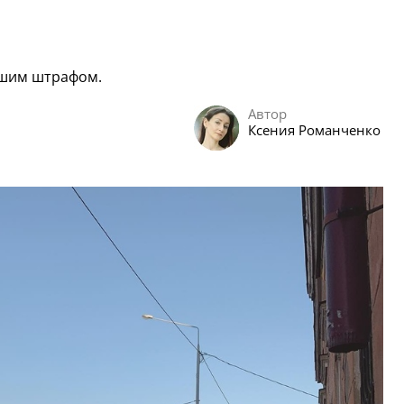
ьшим штрафом.
Автор
Ксения Романченко