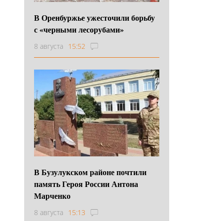
В Оренбуржье ужесточили борьбу
с «черными лесорубами»
8 августа
15:52
В Бузулукском районе почтили
память Героя России Антона
Марченко
8 августа
15:13