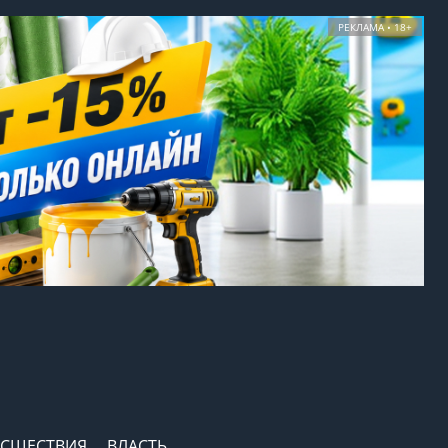
РЕКЛАМА • 18+
СШЕСТВИЯ
ВЛАСТЬ