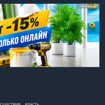
РЕКЛАМА • 18+
СШЕСТВИЯ
ВЛАСТЬ