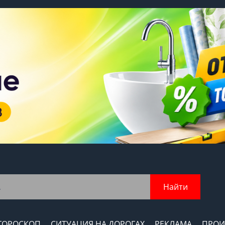
Найти
ГОРОСКОП
СИТУАЦИЯ НА ДОРОГАХ
РЕКЛАМА
ПРОИ