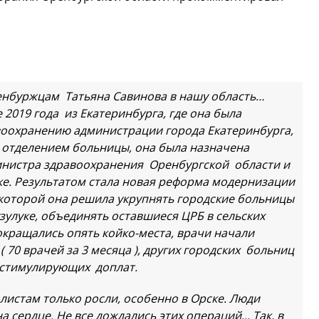
ренбуржцам Татьяна Савинова в нашу область…
2019 года из Екатеринбурга, где она была
авоохранению администрации города Екатеринбурга,
м отделением больницы, она была назначена
инистра здравоохранения Оренбургской области и
ке. Результатом стала новая реформа модернизации
 которой она решила укрупнять городские больницы
узулуке, объединять оставшиеся ЦРБ в сельских
кращались опять койко-места, врачи начали
 70 врачей за 3 месяца ), других городских больниц
я стимулирующих доплат.
листам только росли, особенно в Орске. Люди
 сердце. Не все дождались этих операций... Так, в