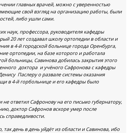
ачении главных врачей, можно с уверенностью
имеющие свой взгляд на организацию работы, были
стей, либо ушли сами.
их наук, профессора, руководителя кафедры
ый 20 лет создавал школу ортопедии в области и
ия в 4-й городской больнице города Оренбурга,
ние ортопедии, на базе которого и работала
той больницы, Савинова добилась закрытия этого
женного доктора и учёного Сафронова с кафедры
Денису Паслеру о развале системы оказания
и в 4-й горбольнице и его кафедры было
 и не ответил Сафронову на его письмо губернатору,
ению, доктор Сафронов вскоре умер после
сь справедливости.
р, так день в день уйдёт из области и Савинова, ибо