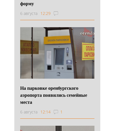
форму
6 августа
12:29
На парковке оренбургского
аэропорта появились семейные
места
6 августа
12:14
1