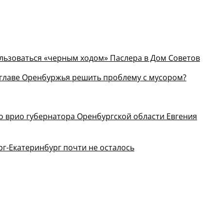
льзоваться «черным ходом» Паслера в Дом Советов
у главе Оренбуржья решить проблему с мусором?
о врио губернатора Оренбургской области Евгения
г-Екатеринбург почти не осталось