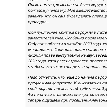
Орске почти три месяца не было хирурга
пожилому человеку. Моё вмешательство 
заявить, что он сам будет делать операц
проводил…
Моя публичная критика реформы в систе
заместителей гнев. Особенно после мое
Собрания области в октябре 2020 года, к
«геноцидом». Савинова подала на меня за
лишили права выступления на двух засед
2020 года, хотя рассматривался проект з
чтобы не дать мне говорить о провальн
Надо отметить, что ещё до начала рефо
предложила депутатам ЗС высказаться пи
своё видение последствий губительной д
4-х печатных страницах она кратко ответ
теперь ощущаем при посещении лечебн