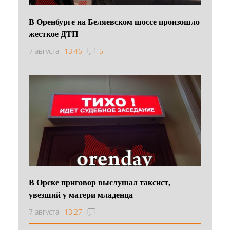
В Оренбурге на Беляевском шоссе произошло
жесткое ДТП
7 августа
13:46
5
В Орске приговор выслушал таксист,
увезший у матери младенца
7 августа
13:27