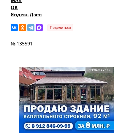
MAX
OK
Яндекс Дзен
Поделиться
№ 135591
РЕКЛАМА • 18+