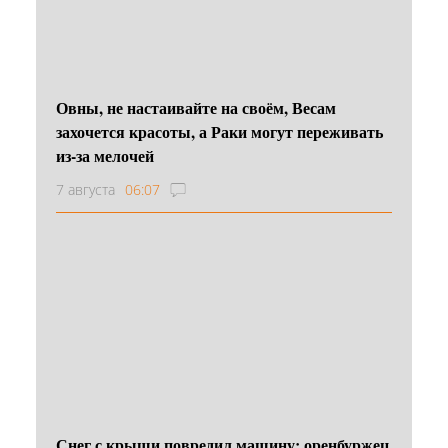
Овны, не настаивайте на своём, Весам
захочется красоты, а Раки могут переживать
из-за мелочей
7 августа
06:07
Снег с крыши повредил машину: оренбуржец