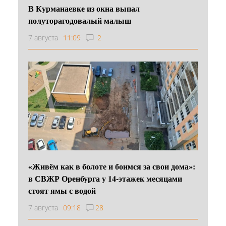
В Курманаевке из окна выпал
полуторагодовалый малыш
7 августа
11:09
2
«Живём как в болоте и боимся за свои дома»:
в СВЖР Оренбурга у 14-этажек месяцами
стоят ямы с водой
7 августа
09:18
28