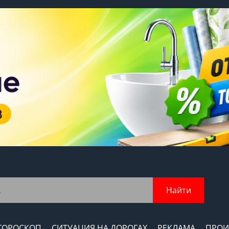
Найти
ГОРОСКОП
СИТУАЦИЯ НА ДОРОГАХ
РЕКЛАМА
ПРОИ