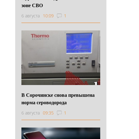
зоне СВО
6 августа
10:09
1
В Сорочинске снова превышена
норма сероводорода
6 августа
09:35
1