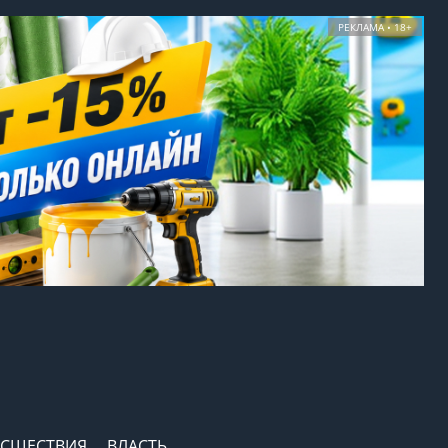
РЕКЛАМА • 18+
СШЕСТВИЯ
ВЛАСТЬ