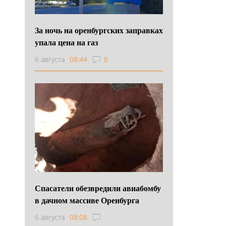
За ночь на оренбургских заправках
упала цена на газ
6 августа
08:44
8
Спасатели обезвредили авиабомбу
в дачном массиве Оренбурга
6 августа
08:08