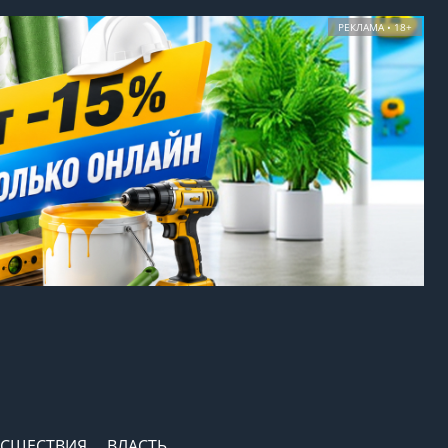
РЕКЛАМА • 18+
СШЕСТВИЯ
ВЛАСТЬ