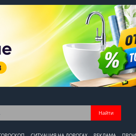
Найти
ГОРОСКОП
СИТУАЦИЯ НА ДОРОГАХ
РЕКЛАМА
ПРОИ