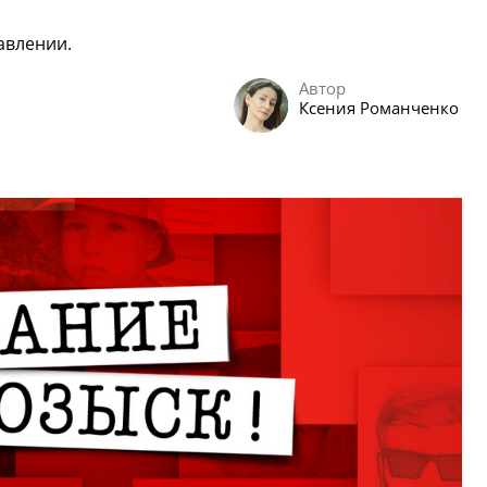
авлении.
Автор
Ксения Романченко