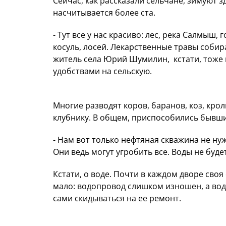
Сейчас, как рассказали сельчане, зимуют з
насчитывается более ста.
- Тут все у нас красиво: лес, река Салмыш, 
косуль, лосей. Лекарственные травы собир
житель села Юрий Шумилин, кстати, тоже
удобствами на сельскую.
Многие разводят коров, баранов, коз, крол
клубнику. В общем, приспособились бывши
- Нам вот только нефтяная скважина не нуж
Они ведь могут угробить все. Воды не буде
Кстати, о воде. Почти в каждом дворе св
мало: водопровод слишком изношен, а во
сами скидываться на ее ремонт.