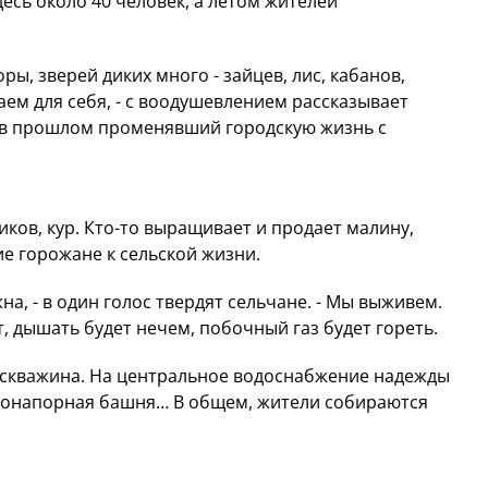
десь около 40 человек, а летом жителей
горы, зверей диких много - зайцев, лис, кабанов,
аем для себя, - с воодушевлением рассказывает
 в прошлом променявший городскую жизнь с
иков, кур. Кто-то выращивает и продает малину,
е горожане к сельской жизни.
на, - в один голос твердят сельчане. - Мы выживем.
т, дышать будет нечем, побочный газ будет гореть.
оя скважина. На центральное водоснабжение надежды
донапорная башня… В общем, жители собираются