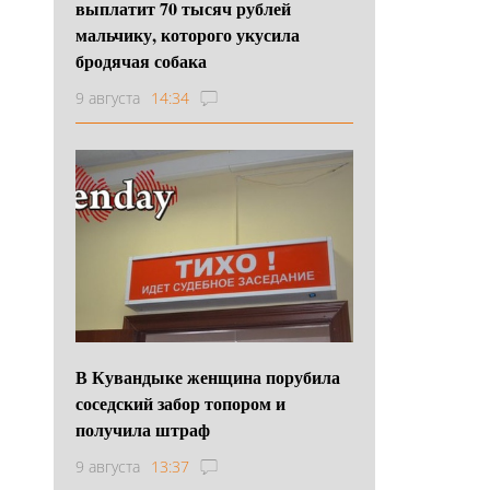
выплатит 70 тысяч рублей
мальчику, которого укусила
бродячая собака
9 августа
14:34
В Кувандыке женщина порубила
соседский забор топором и
получила штраф
9 августа
13:37