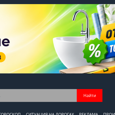
Найти
ГОРОСКОП
СИТУАЦИЯ НА ДОРОГАХ
РЕКЛАМА
ПРОИ