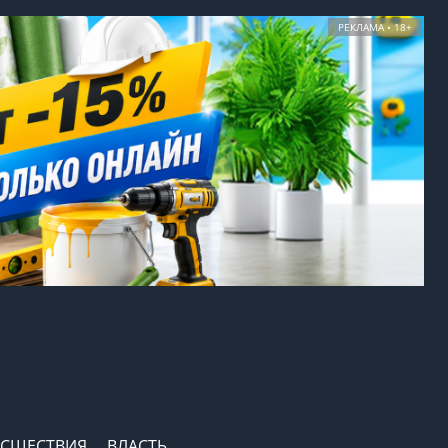
РЕКЛАМА • 18+
СШЕСТВИЯ
ВЛАСТЬ