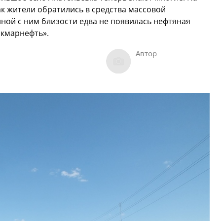
ак жители обратились в средства массовой
ой с ним близости едва не появилась нефтяная
акмарнефть».
Автор