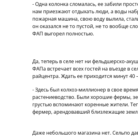
- Одна колонка сломалась, ее забили просто
нам приезжают отдыхать люди, а воды набр
пожарная машина, свою воду вылила, стали 
он оказался не то пустой, не то вообще с
ФАП выгорел полностью.
Да, теперь в селе нет ни фельдшерско-аку
ФАПа встречает всех гостей на въезде в с
райцентра. Ждать ее приходится минут 40 –
- Здесь был колхоз-миллионер в свое врем
растениеводство. Были хорошие фермы, зер
грустью вспоминают коренные жители. Теп
фермер, арендовавший близлежащие земл
Даже небольшого магазина нет. Сельпо да