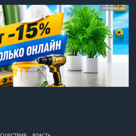
РЕКЛАМА • 18+
СШЕСТВИЯ
ВЛАСТЬ