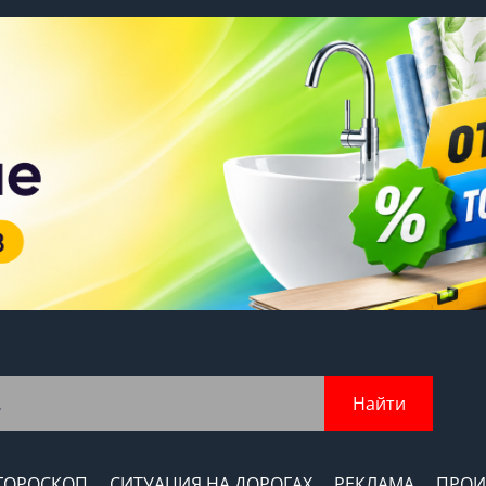
Найти
ГОРОСКОП
СИТУАЦИЯ НА ДОРОГАХ
РЕКЛАМА
ПРОИ