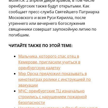
молятся. 2 апреля двери храмов, в том числе
оренбургских также будут открытыми. Как
сообщает пресс-служба Святейшего Патриарха
Московского и всея Руси Кирилла, после
утреннего или вечернего богослужения
священники совершат заупокойную литию по
погибшим.
ЧИТАЙТЕ ТАКЖЕ ПО ЭТОЙ ТЕМЕ:
Мальчика, которого спас отец в
Кемерове, пригласили учиться в
оренбургскую кадетку
Мэр Орска предложил показывать в
кинотеатрах ролики с инструкцией по
эвакуации
МЧС: оренбургские ТЦ изначально
строились с нарушением пожарной
безопасности