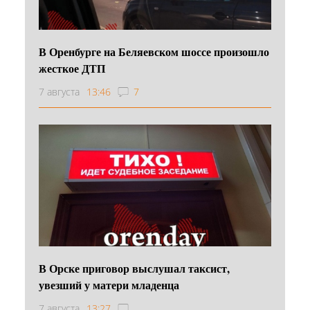
В Оренбурге на Беляевском шоссе произошло
жесткое ДТП
7 августа
13:46
7
В Орске приговор выслушал таксист,
увезший у матери младенца
7 августа
13:27