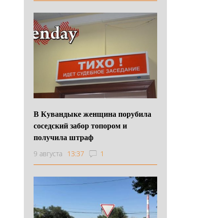
В Кувандыке женщина порубила
соседский забор топором и
получила штраф
9 августа
13:37
1