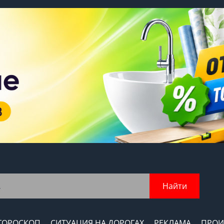
Найти
ГОРОСКОП
СИТУАЦИЯ НА ДОРОГАХ
РЕКЛАМА
ПРОИ