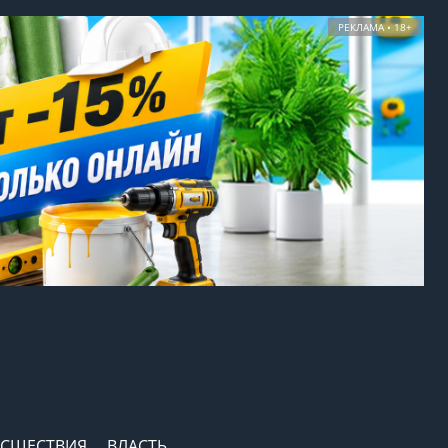
РЕКЛАМА • 18+
СШЕСТВИЯ
ВЛАСТЬ