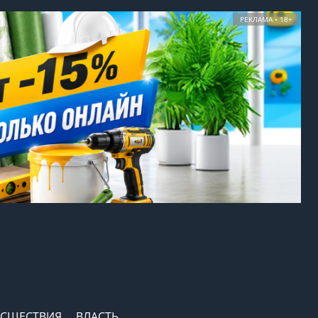
РЕКЛАМА • 18+
СШЕСТВИЯ
ВЛАСТЬ