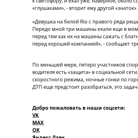
к светофору, и ехал уже, наверное, около 
«глушаками», - вторит ему другой «знаток
«Девушка на белой Rio с правого ряда реши
Передо мной три машины ехали еще в моме
перед тем как их на машины сажать с блат
перед хорошей компанией», - сообщает тр
По меньшей мере, пятеро участников спора
водителя есть «защита» в социальной сет
скоростного режима, ночные гонки по горо
ДТП еще предстоит разобраться, это задач
Добро пожаловать в наши соцсети:
VK
MAX
OK
Яндекс Дзен