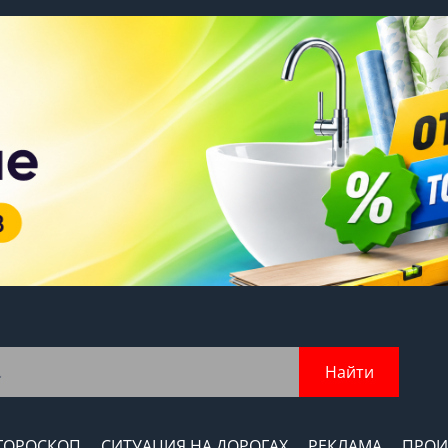
Найти
ГОРОСКОП
СИТУАЦИЯ НА ДОРОГАХ
РЕКЛАМА
ПРОИ