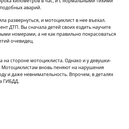
сорока километров в час, и с нормальными тихими
» подобных аварий.
ла развернуться, и мотоциклист в нее въехал.
нт ДТП. Вы сначала детей своих ездить научите
ными номерами, а не как правильно покрасоваться
етий очевидец.
 на стороне мотоциклиста. Однако и у девушки-
и. Мотоциклистам вновь пеняют на нарушения
ду и даже невнимательность. Впрочем, в деталях
а ГИБДД.