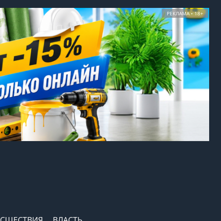
РЕКЛАМА • 18+
СШЕСТВИЯ
ВЛАСТЬ