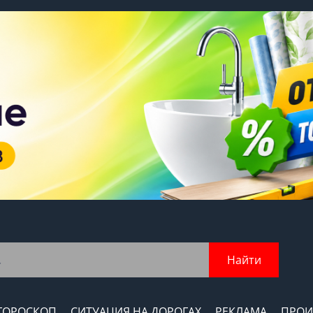
Найти
ГОРОСКОП
СИТУАЦИЯ НА ДОРОГАХ
РЕКЛАМА
ПРОИ