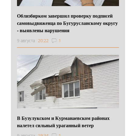
Облизбирком завершил проверку подписей
самовыдвиженца по Бугурусланскому округу
- выявлены нарушения
9 августа
20:22
1
В Бузулукском и Курманаевском районах
налетел сильный ураганный ветер
9 августа
19:34
1