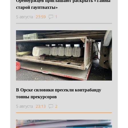
Оренбуржцев приглашают раскрыть «Тайны
старой гауптвахты»
5 августа
23:59
1
В Орске силовики пресекли контрабанду
тонны прекурсоров
5 августа
23:13
2