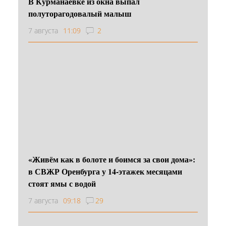
В Курманаевке из окна выпал
полуторагодовалый малыш
7 августа
11:09
2
«Живём как в болоте и боимся за свои дома»:
в СВЖР Оренбурга у 14-этажек месяцами
стоят ямы с водой
7 августа
09:18
29