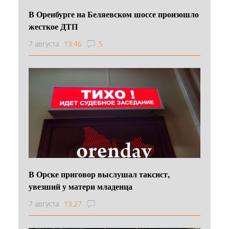
В Оренбурге на Беляевском шоссе произошло
жесткое ДТП
7 августа
13:46
5
В Орске приговор выслушал таксист,
увезший у матери младенца
7 августа
13:27