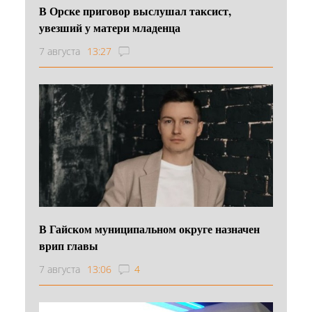
В Орске приговор выслушал таксист,
увезший у матери младенца
7 августа
13:27
В Гайском муниципальном округе назначен
врип главы
7 августа
13:06
4