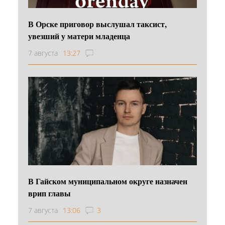
В Орске приговор выслушал таксист,
увезший у матери младенца
7 августа
13:27
В Гайском муниципальном округе назначен
врип главы
7 августа
13:06
3