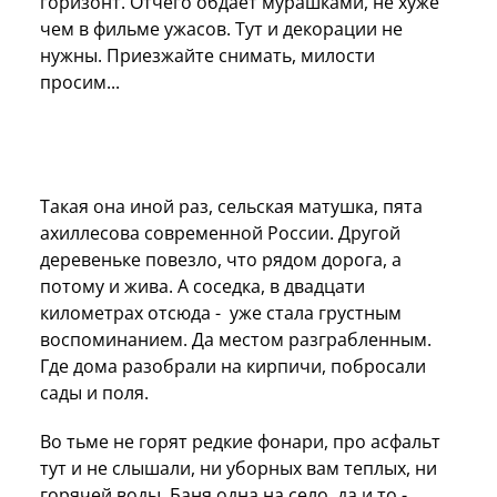
горизонт. Отчего обдает мурашками, не хуже
чем в фильме ужасов. Тут и декорации не
нужны. Приезжайте снимать, милости
просим...
Такая она иной раз, сельская матушка, пята
ахиллесова современной России. Другой
деревеньке повезло, что рядом дорога, а
потому и жива. А соседка, в двадцати
километрах отсюда - уже стала грустным
воспоминанием. Да местом разграбленным.
Где дома разобрали на кирпичи, побросали
сады и поля.
Во тьме не горят редкие фонари, про асфальт
тут и не слышали, ни уборных вам теплых, ни
горячей воды. Баня одна на село, да и то -