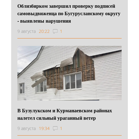
Облизбирком завершил проверку подписей
самовыдвиженца по Бугурусланскому округу
- выявлены нарушения
9 августа
20:22
1
В Бузулукском и Курманаевском районах
налетел сильный ураганный ветер
9 августа
19:34
1