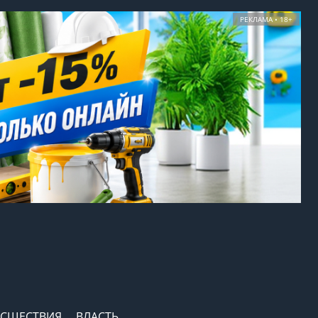
РЕКЛАМА • 18+
СШЕСТВИЯ
ВЛАСТЬ