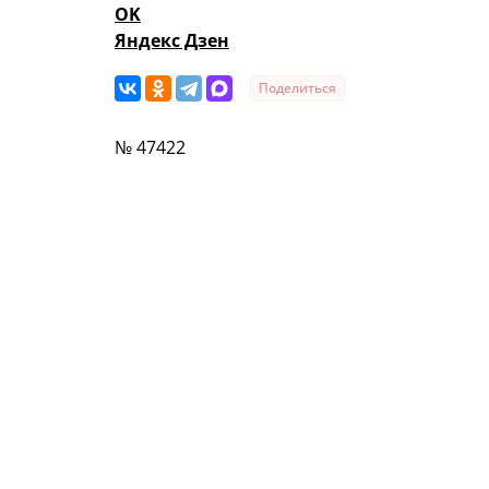
OK
Яндекс Дзен
Поделиться
№ 47422