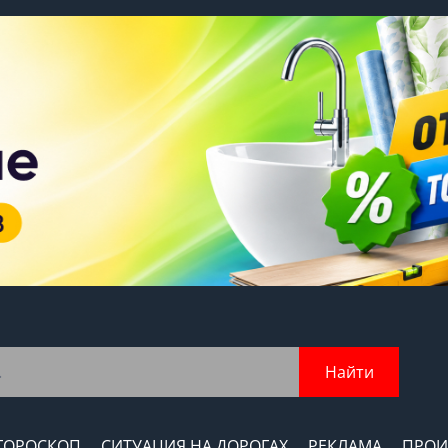
Найти
ГОРОСКОП
СИТУАЦИЯ НА ДОРОГАХ
РЕКЛАМА
ПРОИ