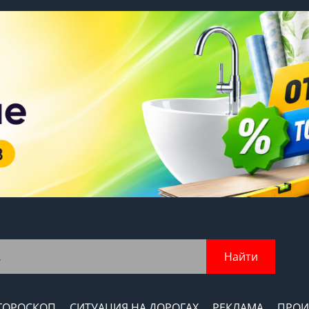
Найти
ГОРОСКОП
СИТУАЦИЯ НА ДОРОГАХ
РЕКЛАМА
ПРОИ