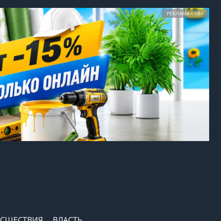
РЕКЛАМА • 18+
СШЕСТВИЯ
ВЛАСТЬ