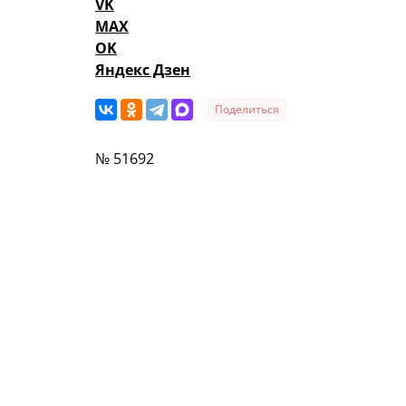
VK
MAX
OK
Яндекс Дзен
Поделиться
№ 51692