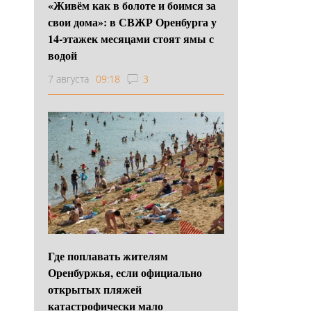
«Живём как в болоте и боимся за
свои дома»: в СВЖР Оренбурга у
14-этажек месяцами стоят ямы с
водой
7 августа
09:18
3
Где поплавать жителям
Оренбуржья, если официально
открытых пляжей
катастрофически мало