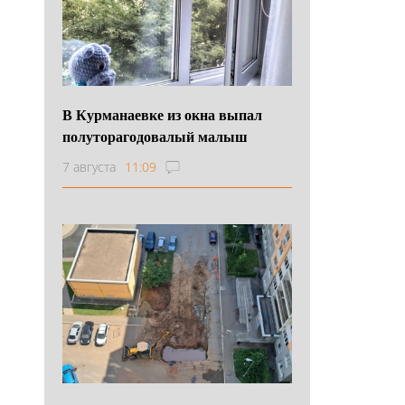
В Курманаевке из окна выпал
полуторагодовалый малыш
7 августа
11:09