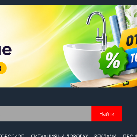
Найти
ГОРОСКОП
СИТУАЦИЯ НА ДОРОГАХ
РЕКЛАМА
ПРОИ