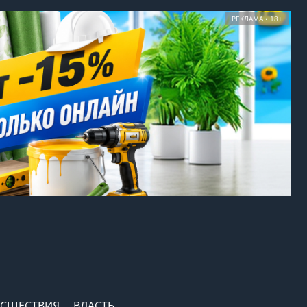
РЕКЛАМА • 18+
СШЕСТВИЯ
ВЛАСТЬ