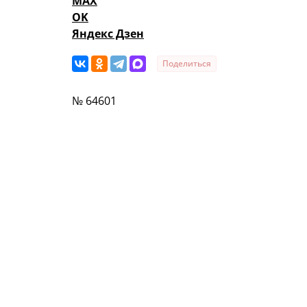
MAX
OK
Яндекс Дзен
Поделиться
№ 64601